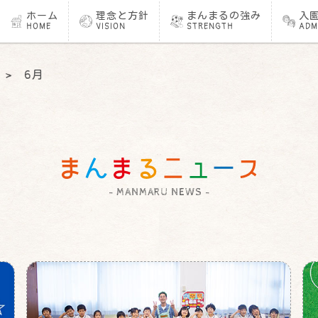
ホーム
理念と方針
まんまるの強み
入
HOME
VISION
STRENGTH
ADM
>
6月
- MANMARU NEWS -